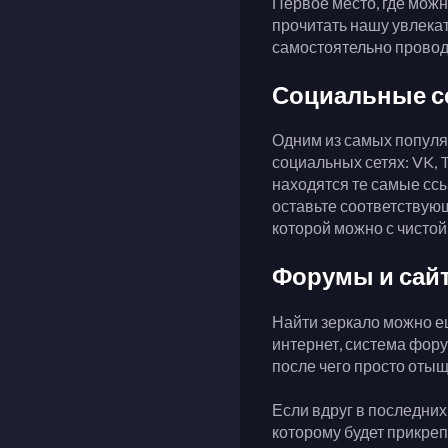
Первое место, где можн
прочитать нашу увлекат
самостоятельно проводи
Социальные с
Одним из самых популяр
социальных сетях: VK, T
находятся те самые ссы
оставьте соответствующ
которой можно с чистой
Форумы и сай
Найти зеркало можно ещ
интернет, система фору
после чего просто отыщ
Если вдруг в последних
которому будет прикреп