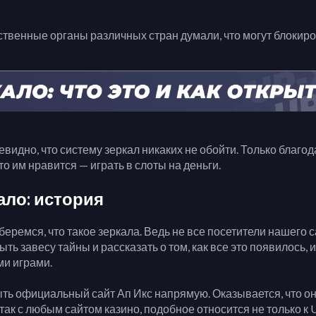
ственные органы различных стран думали, что могут блокиро
евидно, что систему зеркал никаких не обойти. Только благо
то им нравится — играть в слоты на деньги.
ало: история
еремся, что такое зеркала. Ведь не все посетители нашего са
ть завесу тайны и рассказать о том, как все это появилось,
ми играми.
ть официальный сайт Ап Икс напрямую. Оказывается, что он
так с любым сайтом казино, подобное относится не только к