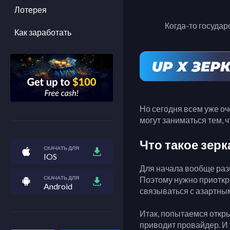
Лотерея
Когда-то государ
Как заработать
Но сегодня всем уже оч
могут заниматься тем, ч
Что такое зерк
СКАЧАТЬ ДЛЯ
IOS
Для начала вообще разб
СКАЧАТЬ ДЛЯ
Поэтому нужно приоткры
Android
связываться с азартны
Итак, попытаемся откры
приводит провайдер. И 