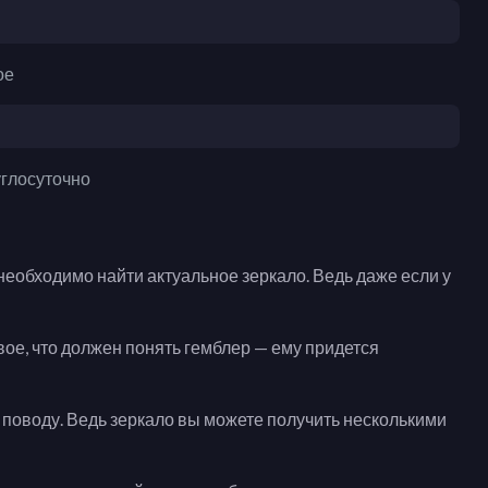
ое
углосуточно
необходимо найти актуальное зеркало. Ведь даже если у
рвое, что должен понять гемблер — ему придется
у поводу. Ведь зеркало вы можете получить несколькими