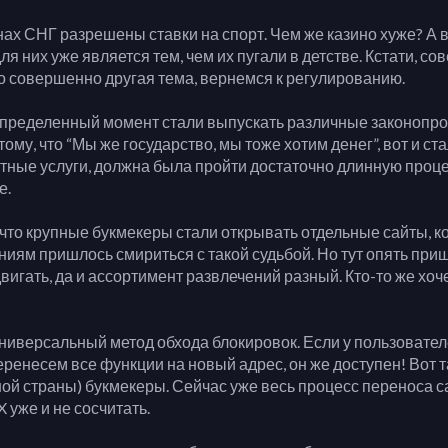
нах СНГ разрешены ставки на спорт. Чем же казино хуже? А 
для них уже является тем, чем их пугали в детстве. Кстати, 
о совершенно другая тема, вернемся к регулированию.
определенный момент стали выпускать различные законопрое
ому, что “Мы же государство, мы тоже хотим денег”, вот и ст
ные услуги, должна была пройти достаточно длинную проце
е.
, что крупные букмекеры стали открывать отдельные сайты, 
ям пришлось смириться с такой судьбой. Но тут опять приш
игать, да и ассортимент развлечений разный. Кто-то же хоче
ниверсальный метод обхода блокировок. Если у пользователе
ренесем все функции на новый адрес, он же доступен! Вот та
й страны) букмекеры. Сейчас уже весь процесс переноса са
 уже и не сосчитать.