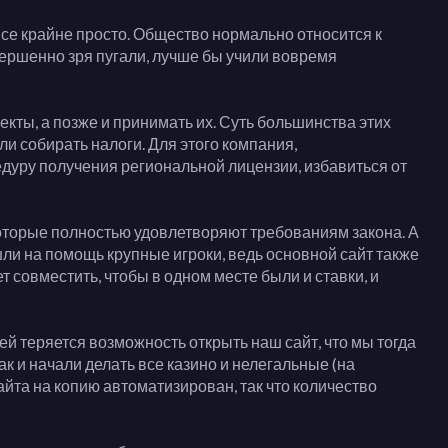
все крайне просто. Общество нормально относится к
совершенно зря пугали, лучше бы учили вовремя
кты, а позже и принимать их. Суть большинства этих
али собирать налоги. Для этого компания,
дуру получения региональной лицензии, избавиться от
которые полностью удовлетворяют требованиям закона. А
ли на помощь крупные игроки, ведь основной сайт также
т совместить, чтобы в одном месте были и ставки, и
й теряется возможность открыть наш сайт, что мы тогда
к и начали делать все казино и нелегальные (на
йта на копию автоматизирован, так что количество