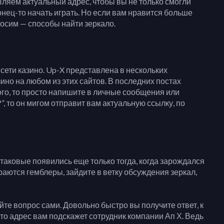
вляем актуальный адрес, чтобы вы не только смогли
онец-то начать играть. Но если вам нравится больше
росим — способы найти зеркало.
ети казино. Up-X представлена в нескольких
зино на любом из этих сайтов. В последних постах
мого, то просто напишите в личные сообщения или
, то он мигом отправит вам актуальную ссылку, по
 таковые появились еще только тогда, когда зарождался
раются гемблеры, зайдите в ветку обсуждения зеркал,
йте вопрос сами. Довольно быстро вы получите ответ, к
что адрес вам подскажет сотрудник компании Ап Х. Ведь